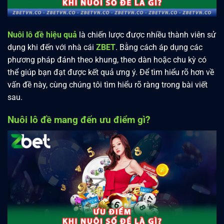
Nuôi lô đề hiệu quả
là chiến lược được nhiều thành viên sử
dụng khi đến với nhà cái
ZBET
. Bằng cách áp dụng các
phương pháp đánh theo khung, theo dàn hoặc chu kỳ có
thể giúp bạn đạt được kết quả ưng ý. Để tìm hiểu rõ hơn về
vấn đề này, cùng chúng tôi tìm hiểu rõ ràng trong bài viết
sau.
Nuôi lô đề mang đến ưu điểm gì?