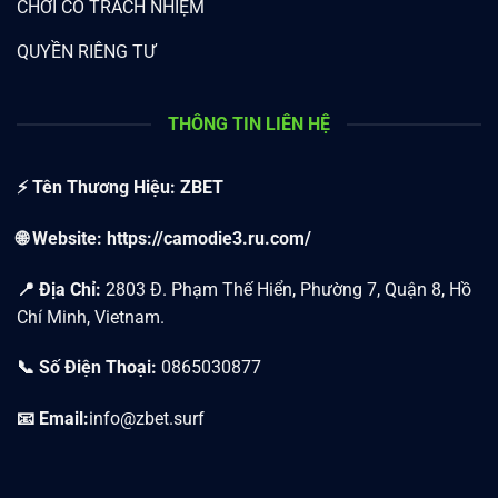
CHƠI CÓ TRÁCH NHIỆM
QUYỀN RIÊNG TƯ
THÔNG TIN LIÊN HỆ
⚡️ Tên Thương Hiệu: ZBET
🌐 Website:
https://camodie3.ru.com/
📍 Địa Chỉ:
2803 Đ. Phạm Thế Hiển, Phường 7, Quận 8, Hồ
Chí Minh, Vietnam.
📞 Số Điện Thoại:
0865030877
📧 Email:
info@zbet.surf