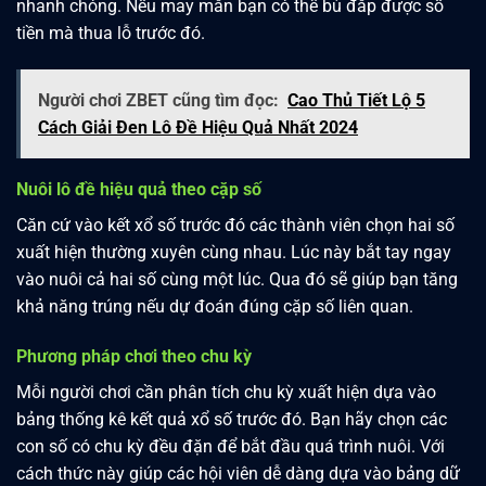
nhanh chóng. Nếu may mắn bạn có thể bù đắp được số
tiền mà thua lỗ trước đó.
Người chơi ZBET cũng tìm đọc:
Cao Thủ Tiết Lộ 5
Cách Giải Đen Lô Đề Hiệu Quả Nhất 2024
Nuôi lô đề hiệu quả theo cặp số
Căn cứ vào kết xổ số trước đó các thành viên chọn hai số
xuất hiện thường xuyên cùng nhau. Lúc này bắt tay ngay
vào nuôi cả hai số cùng một lúc. Qua đó sẽ giúp bạn tăng
khả năng trúng nếu dự đoán đúng cặp số liên quan.
Phương pháp chơi theo chu kỳ
Mỗi người chơi cần phân tích chu kỳ xuất hiện dựa vào
bảng thống kê kết quả xổ số trước đó. Bạn hãy chọn các
con số có chu kỳ đều đặn để bắt đầu quá trình nuôi. Với
cách thức này giúp các hội viên dễ dàng dựa vào bảng dữ