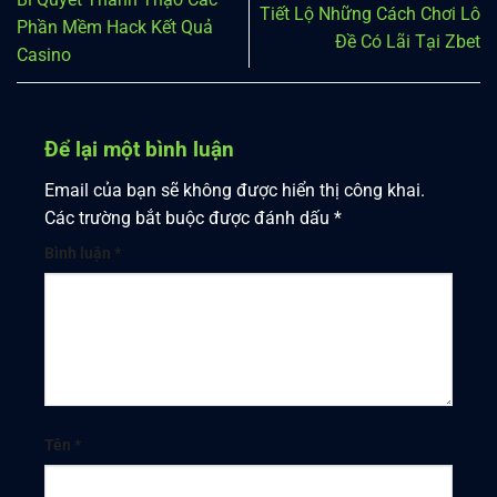
Tiết Lộ Những Cách Chơi Lô
Phần Mềm Hack Kết Quả
Đề Có Lãi Tại Zbet
Casino
Để lại một bình luận
Email của bạn sẽ không được hiển thị công khai.
Các trường bắt buộc được đánh dấu
*
Bình luận
*
Tên
*