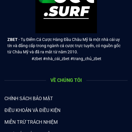
ZBET
- Tụ Điểm Cá Cược Hàng Đầu Châu Mỹ là một nhà cái uy
tín và đẳng cấp trong ngành cá cược trực tuyến, có nguồn gốc
từ Châu Mỹ và đã ra mắt từ năm 2010.
#zbet #nhà_cái_zbet #trang_chủ_zbet
VỀ CHÚNG TÔI
CHÍNH SÁCH BẢO MẬT
ĐIỀU KHOẢN VÀ ĐIỀU KIỆN
MIỄN TRỪ TRÁCH NHIỆM