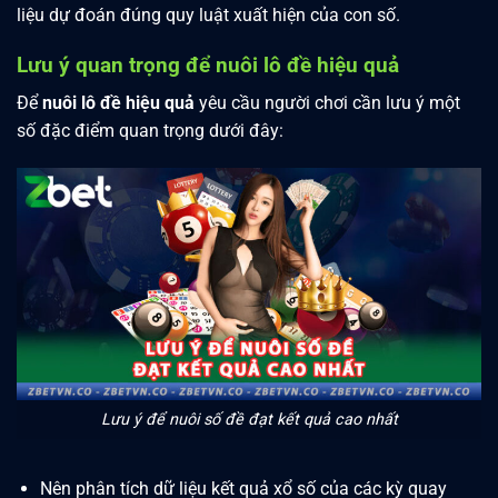
liệu dự đoán đúng quy luật xuất hiện của con số.
Lưu ý quan trọng để nuôi lô đề hiệu quả
Để
nuôi lô đề hiệu quả
yêu cầu người chơi cần lưu ý một
số đặc điểm quan trọng dưới đây:
Lưu ý để nuôi số đề đạt kết quả cao nhất
Nên phân tích dữ liệu kết quả xổ số của các kỳ quay