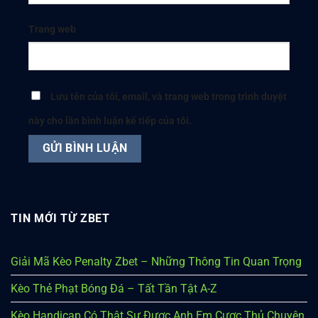
Trang web
Lưu tên của tôi, email, và trang web trong trình duyệt
này cho lần bình luận kế tiếp của tôi.
TIN MỚI TỪ ZBET
Giải Mã Kèo Penalty Zbet – Những Thông Tin Quan Trọng
Kèo Thẻ Phạt Bóng Đá – Tất Tần Tật A-Z
Kèo Handicap Có Thật Sự Được Anh Em Cược Thủ Chuyên