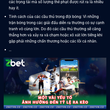
các trọng tài mà số lượng thẻ phạt được rút ra là nhiều
hay ít.
Tính cách của các cầu thủ trong đội bóng: Vì những
trận bóng trong các giải đấu diễn ra thường có sự cạnh
tranh vô cùng lớn. Do đó các cầu thủ thường sẽ căng
thẳng hơn và xảy ra và chạm hoặc xô xát lớn tiếng khi
gặp phải những chấn thương hoặc các lỗi cá nhân.
…