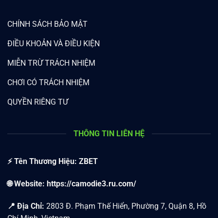
CHÍNH SÁCH BẢO MẬT
ĐIỀU KHOẢN VÀ ĐIỀU KIỆN
MIỄN TRỪ TRÁCH NHIỆM
CHƠI CÓ TRÁCH NHIỆM
QUYỀN RIÊNG TƯ
THÔNG TIN LIÊN HỆ
⚡️ Tên Thương Hiệu: ZBET
🌐 Website:
https://camodie3.ru.com/
📍 Địa Chỉ:
2803 Đ. Phạm Thế Hiển, Phường 7, Quận 8, Hồ