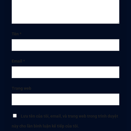
Tên
*
Email
*
Trang web
Lưu tên của tôi, email, và trang web trong trình duyệt
này cho lần bình luận kế tiếp của tôi.