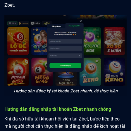
công, anh em đã có tài khoản để tham gia cá cược tại
Zbet.
Hướng dẫn đăng ký tài khoản Zbet nhanh, dễ thực hiện
Hướng dẫn đăng nhập tài khoản Zbet nhanh chóng
Khi đã sở hữu tài khoản hội viên tại Zbet, bước tiếp theo
mà người chơi cần thực hiện là đăng nhập để kích hoạt tài