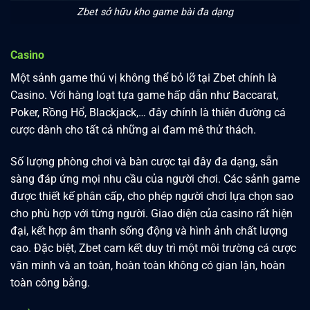
Zbet sở hữu kho game bài đa dạng
Casino
Một sảnh game thú vị không thể bỏ lỡ tại Zbet chính là
Casino. Với hàng loạt tựa game hấp dẫn như Baccarat,
Poker, Rồng Hổ, Blackjack,… đây chính là thiên đường cá
cược dành cho tất cả những ai đam mê thử thách.
Số lượng phòng chơi và bàn cược tại đây đa dạng, sẵn
sàng đáp ứng mọi nhu cầu của người chơi. Các sảnh game
được thiết kế phân cấp, cho phép người chơi lựa chọn sao
cho phù hợp với từng người. Giao diện của casino rất hiện
đại, kết hợp âm thanh sống động và hình ảnh chất lượng
cao. Đặc biệt, Zbet cam kết duy trì một môi trường cá cược
văn minh và an toàn, hoàn toàn không có gian lận, hoàn
toàn công bằng.