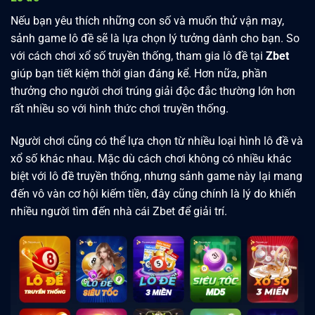
Lô đề
Nếu bạn yêu thích những con số và muốn thử vận may,
sảnh game lô đề sẽ là lựa chọn lý tưởng dành cho bạn. So
với cách chơi xổ số truyền thống, tham gia lô đề tại
Zbet
giúp bạn tiết kiệm thời gian đáng kể. Hơn nữa, phần
thưởng cho người chơi trúng giải độc đắc thường lớn hơn
rất nhiều so với hình thức chơi truyền thống.
Người chơi cũng có thể lựa chọn từ nhiều loại hình lô đề và
xổ số khác nhau. Mặc dù cách chơi không có nhiều khác
biệt với lô đề truyền thống, nhưng sảnh game này lại mang
đến vô vàn cơ hội kiếm tiền, đây cũng chính là lý do khiến
nhiều người tìm đến nhà cái Zbet để giải trí.