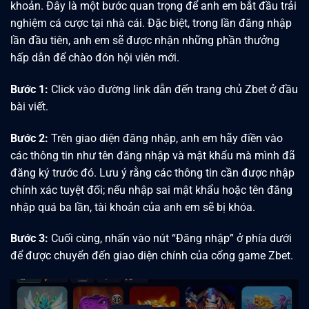
khoản. Đây là một bước quan trọng để anh em bắt đầu trải
nghiệm cá cược tại nhà cái. Đặc biệt, trong lần đăng nhập
lần đầu tiên, anh em sẽ được nhận những phần thưởng
hấp dẫn để chào đón hội viên mới.
Bước 1:
Click vào đường link dẫn đến trang chủ Zbet ở đầu
bài viết.
Bước 2:
Trên giao diện đăng nhập, anh em hãy điền vào
các thông tin như tên đăng nhập và mật khẩu mà mình đã
đăng ký trước đó. Lưu ý rằng các thông tin cần được nhập
chính xác tuyệt đối; nếu nhập sai mật khẩu hoặc tên đăng
nhập quá ba lần, tài khoản của anh em sẽ bị khóa.
Bước 3:
Cuối cùng, nhấn vào nút “Đăng nhập” ở phía dưới
để được chuyển đến giao diện chính của cổng game Zbet.