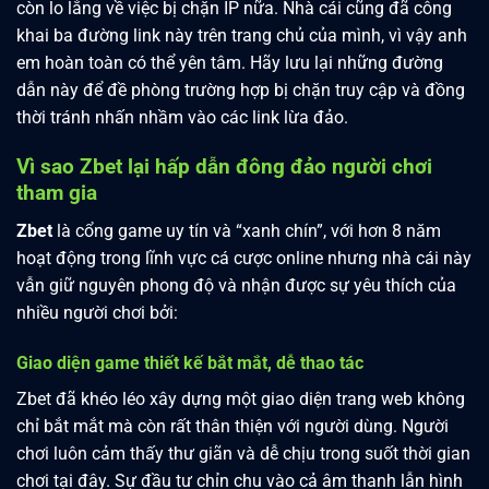
còn lo lắng về việc bị chặn IP nữa. Nhà cái cũng đã công
khai ba đường link này trên trang chủ của mình, vì vậy anh
em hoàn toàn có thể yên tâm. Hãy lưu lại những đường
dẫn này để đề phòng trường hợp bị chặn truy cập và đồng
thời tránh nhấn nhầm vào các link lừa đảo.
Vì sao Zbet lại hấp dẫn đông đảo người chơi
tham gia
Zbet
là cổng game uy tín và “xanh chín”, với hơn 8 năm
hoạt động trong lĩnh vực cá cược online nhưng nhà cái này
vẫn giữ nguyên phong độ và nhận được sự yêu thích của
nhiều người chơi bởi:
Giao diện game thiết kế bắt mắt, dễ thao tác
Zbet đã khéo léo xây dựng một giao diện trang web không
chỉ bắt mắt mà còn rất thân thiện với người dùng. Người
chơi luôn cảm thấy thư giãn và dễ chịu trong suốt thời gian