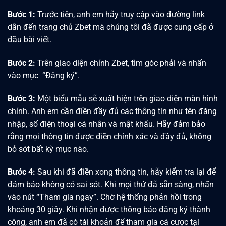
Bước 1:
Trước tiên, anh em hãy truy cập vào đường link
dẫn đến trang chủ Zbet mà chúng tôi đã được cung cấp ở
đầu bài viết.
Bước 2:
Trên giao diện chính Zbet, tìm góc phải và nhấn
vào mục “Đăng ký”.
Bước 3:
Một biểu mẫu sẽ xuất hiện trên giao diện màn hình
chính. Anh em cần điền đầy đủ các thông tin như tên đăng
nhập, số điện thoại cá nhân và mật khẩu. Hãy đảm bảo
rằng mọi thông tin được điền chính xác và đầy đủ, không
bỏ sót bất kỳ mục nào.
Bước 4:
Sau khi đã điền xong thông tin, hãy kiểm tra lại để
đảm bảo không có sai sót. Khi mọi thứ đã sẵn sàng, nhấn
vào nút “Tham gia ngay”. Chờ hệ thống phản hồi trong
khoảng 30 giây. Khi nhận được thông báo đăng ký thành