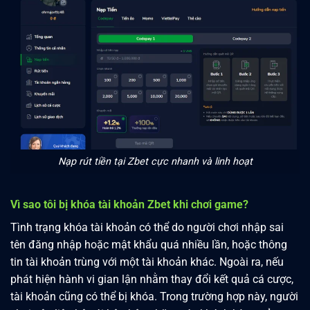
Nạp rút tiền tại Zbet cực nhanh và linh hoạt
Vì sao tôi bị khóa tài khoản Zbet khi chơi game?
Tình trạng khóa tài khoản có thể do người chơi nhập sai
tên đăng nhập hoặc mật khẩu quá nhiều lần, hoặc thông
tin tài khoản trùng với một tài khoản khác. Ngoài ra, nếu
phát hiện hành vi gian lận nhằm thay đổi kết quả cá cược,
tài khoản cũng có thể bị khóa. Trong trường hợp này, người