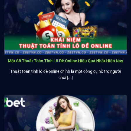
Một Số Thuật Toán Tính Lô Đề Online Hiệu Quả Nhất Hiện Nay
Thuật toán tính lô đề online chính là một công cụ hỗ trợ người
chơi [...]