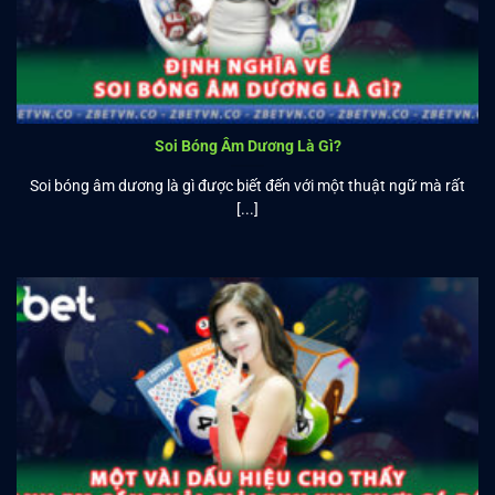
Soi Bóng Âm Dương Là Gì?
Soi bóng âm dương là gì được biết đến với một thuật ngữ mà rất
[...]