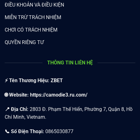
ĐIỀU KHOẢN VÀ ĐIỀU KIỆN
MIỄN TRỪ TRÁCH NHIỆM
CHƠI CÓ TRÁCH NHIỆM
QUYỀN RIÊNG TƯ
THÔNG TIN LIÊN HỆ
⚡️ Tên Thương Hiệu: ZBET
🌐 Website:
https://camodie3.ru.com/
📍 Địa Chỉ:
2803 Đ. Phạm Thế Hiển, Phường 7, Quận 8, Hồ
Chí Minh, Vietnam.
📞 Số Điện Thoại:
0865030877