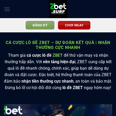
Chuyển
đến
nội
dung
ĐĂNG KÝ
CHƠI NGAY
CÁ CƯỢC LÔ ĐỀ ZBET – DỰ ĐOÁN KẾT QUẢ | NHẬN
THƯỞNG CỰC NHANH
Tham gia
cá cược lô đề
ZBET
để thử vận may và nhận
thưởng hấp dẫn. Với
nền tảng hiện đại
, ZBET cung cấp kết
quả lô đề nhanh chóng, chính xác, giúp bạn dễ dàng dự
đoán và đặt cược. Đặc biệt, hệ thống thanh toán của ZBET
đảm bảo
nhận tiền thưởng cực nhanh
, an toàn và bảo mật.
Đừng bỏ lỡ cơ hội đổi đời cùng
lô đề ZBET
ngay hôm nay!