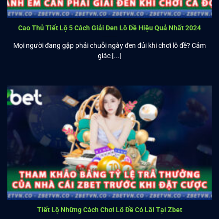
Cao Thủ Tiết Lộ 5 Cách Giải Đen Lô Đề Hiệu Quả Nhất 2024
Mọi người đang gặp phải chuỗi ngày đen đủi khi chơi lô đề? Cảm
giác [...]
Tiết Lộ Những Cách Chơi Lô Đề Có Lãi Tại Zbet