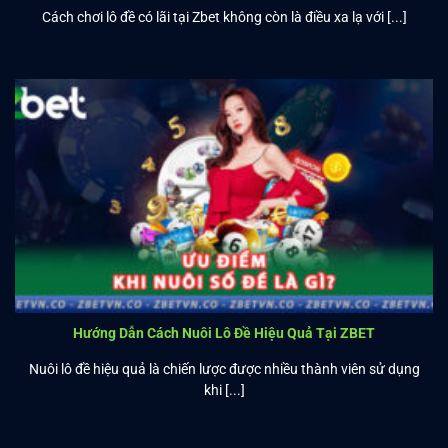
Cách chơi lô đề có lãi tại Zbet không còn là điều xa lạ với [...]
Hướng Dẫn Cách Nuôi Lô Đề Hiệu Quả Tại ZBET
Nuôi lô đề hiệu quả là chiến lược được nhiều thành viên sử dụng
khi [...]