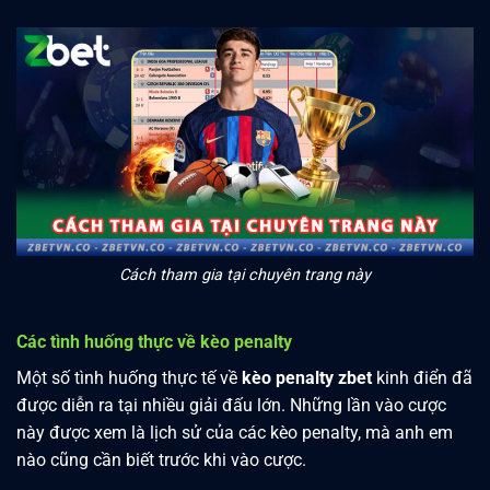
Cách tham gia tại chuyên trang này
Các tình huống thực về kèo penalty
Một số tình huống thực tế về
kèo penalty zbet
kinh điển đã
được diễn ra tại nhiều giải đấu lớn. Những lần vào cược
này được xem là lịch sử của các kèo penalty, mà anh em
nào cũng cần biết trước khi vào cược.