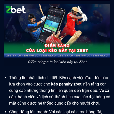
Điểm sáng của loại kèo này tại Zbet
Thông tin phân tích chi tiết: Bên cạnh việc đưa đến các
lựa chọn vào cược cho
kèo penalty zbet
, nền tảng còn
cung cấp những thông tin liên quan đến trận đấu. Về cả
các thành viên và lịch sử thành tích của các đội bóng có
mặt cũng được hệ thống cung cấp cho người chơi.
Cộng đồng lớn mạnh: Với các loại cá cược bóng đá,