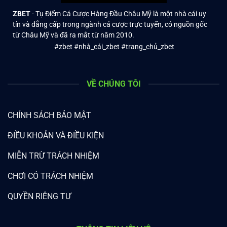
ZBET
- Tụ Điểm Cá Cược Hàng Đầu Châu Mỹ là một nhà cái uy
tín và đẳng cấp trong ngành cá cược trực tuyến, có nguồn gốc
từ Châu Mỹ và đã ra mắt từ năm 2010.
#zbet #nhà_cái_zbet #trang_chủ_zbet
VỀ CHÚNG TÔI
CHÍNH SÁCH BẢO MẬT
ĐIỀU KHOẢN VÀ ĐIỀU KIỆN
MIỄN TRỪ TRÁCH NHIỆM
CHƠI CÓ TRÁCH NHIỆM
QUYỀN RIÊNG TƯ