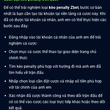
Để có thể trải nghiệm loại
kèo penalty Zbet
, bước cơ bản
nhất là bạn cần tạo tài khoản tại nền tảng cá cươc này. Khi
đã có được tài khoản cá nhân, anh em có thể thực hiện các
bước sau đây:
Đăng nhập vào tài khoản cá nhân của anh em để trải
nghiệm cá cược
Chọn mục cá cược thể thao tại giao diện trang chủ
chính thức
Tìm kèo penalty phù hợp với hướng đi mà anh em đã
tìm hiểu về trận đấu
Nhấp chọn loại cần đặt cược và nhập số tiền phù hợp
với tài chính của anh em
Xác nhận đã cược thành công và theo dõi trận đấu để
có có thể vào cược các loại trực tiếp khác hoặc theo dõi
kết quả.