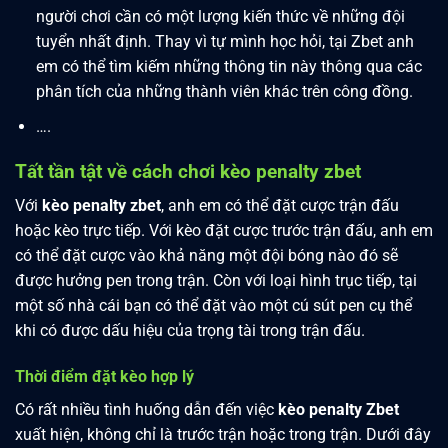
người chơi cần có một lượng kiến thức về những đội
tuyển nhất định. Thay vì tự mình học hỏi, tại Zbet anh
em có thể tìm kiếm những thông tin này thông qua các
phân tích của những thành viên khác trên công đồng.
….
Tất tần tật về cách chơi kèo penalty zbet
Với
kèo penalty zbet
, anh em có thể đặt cược trận đấu
hoặc kèo trực tiếp. Với kèo đặt cược trước trận đấu, anh em
có thể đặt cược vào khả năng một đội bóng nào đó sẽ
được hưởng pen trong trận. Còn với loại hình trục tiếp, tại
một số nhà cái bạn có thể đặt vào một cú sút pen cụ thể
khi có được dấu hiệu của trọng tài trong trận đấu.
Thời điểm đặt kèo hợp lý
Có rất nhiều tình huống dẫn đến việc
kèo penalty Zbet
xuất hiện, không chỉ là trước trận hoặc trong trận. Dưới đây