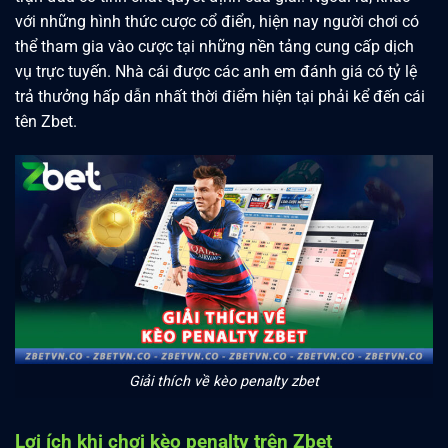
với những hình thức cược cổ điển, hiện nay người chơi có
thể tham gia vào cược tại những nền tảng cung cấp dịch
vụ trực tuyến. Nhà cái được các anh em đánh giá có tỷ lệ
trả thưởng hấp dẫn nhất thời điểm hiện tại phải kể đến cái
tên Zbet.
Giải thích về kèo penalty zbet
Lợi ích khi chơi kèo penalty trên Zbet