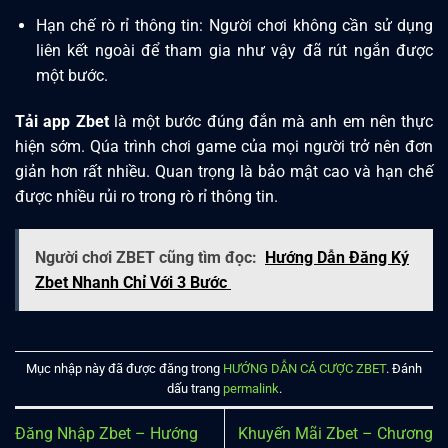
Hạn chế rò rỉ thông tin: Người chơi không cần sử dụng
liên kết ngoài để tham gia như vậy đã rút ngắn được
một bước.
Tải app Zbet
là một bước đúng đắn mà anh em nên thực
hiện sớm. Qúa trình chơi game của mọi người trở nên đơn
giản hơn rất nhiều. Quan trọng là bảo mật cao và hạn chế
được nhiều rủi ro trong rò rỉ thông tin.
Người chơi ZBET cũng tìm đọc:
Hướng Dẫn Đăng Ký
Zbet Nhanh Chỉ Với 3 Bước
Mục nhập này đã được đăng trong
HƯỚNG DẪN CÁ CƯỢC ZBET
. Đánh
dấu trang
permalink
.
Đăng Nhập Zbet – Hướng
Khuyến Mãi Zbet – Chương