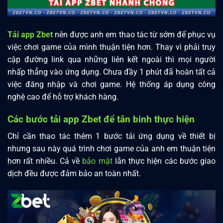
Tải app Zbet
nên được anh em thao tác từ sớm để phục vụ
việc chơi game của mình thuận tiện hơn. Thay vì phải truy
cập đường link qua những liên kết ngoài thì mọi người
nhấp thẳng vào ứng dụng. Chưa đầy 1 phút đã hoàn tất cả
việc đăng nhập và chơi game. Hệ thống áp dụng công
nghệ cao để hỗ trợ khách hàng.
Các bước tải app Zbet để tân binh thực hiện
Chỉ cần thao tác thêm 1 bước tải ứng dụng về thiết bị
nhưng sau này quá trình chơi game của anh em thuận tiện
hơn rất nhiều. Cả về
bảo mật
lẫn thực hiện các bước giao
dịch đều được đảm bảo an toàn nhất.