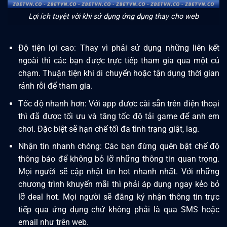
Lợi ích tuyệt vời khi sử dụng ứng dụng thay cho web
Độ tiện lợi cao: Thay vì phải sử dụng những liên kết
ngoài thì các bạn được trực tiếp tham gia qua một cú
chạm. Thuận tiện khi di chuyển hoặc tận dụng thời gian
rảnh rỗi để tham gia.
Tốc độ nhanh hơn: Với app được cài sẵn trên điện thoại
thì đã được tối ưu và tăng tốc độ tải game để anh em
chơi. Đặc biệt sẽ hạn chế tối đa tình trạng giật, lag.
Nhận tin nhanh chóng: Các bạn đừng quên bật chế độ
thông báo để không bỏ lỡ những thông tin quan trọng.
Mọi người sẽ cập nhật tin hot nhanh nhất. Với những
chương trình khuyến mãi thì phải áp dụng ngay kẻo bỏ
lỡ deal hot. Mọi người sẽ đăng ký nhận thông tin trực
tiếp qua ứng dụng chứ không phải là qua SMS hoặc
email như trên web.