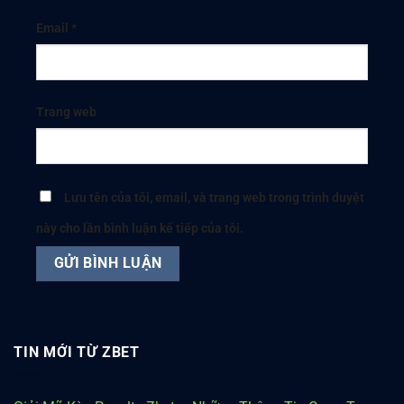
Email
*
Trang web
Lưu tên của tôi, email, và trang web trong trình duyệt
này cho lần bình luận kế tiếp của tôi.
TIN MỚI TỪ ZBET