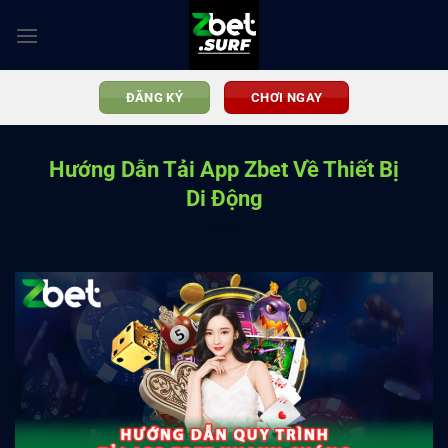
Chuyển
đến
nội
dung
ĐĂNG KÝ
CHƠI NGAY
Hướng Dẫn Tải App Zbet Về Thiết Bị
Di Động