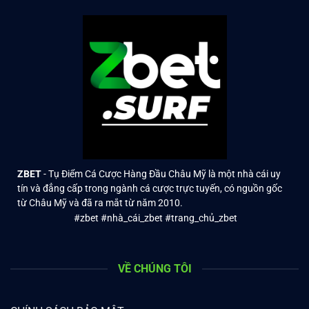
ZBET
- Tụ Điểm Cá Cược Hàng Đầu Châu Mỹ là một nhà cái uy
tín và đẳng cấp trong ngành cá cược trực tuyến, có nguồn gốc
từ Châu Mỹ và đã ra mắt từ năm 2010.
#zbet #nhà_cái_zbet #trang_chủ_zbet
VỀ CHÚNG TÔI