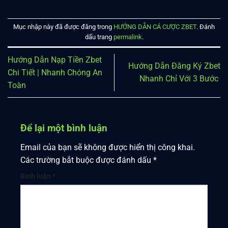
Mục nhập này đã được đăng trong
HƯỚNG DẪN CÁ CƯỢC ZBET
. Đánh
dấu trang
permalink
.
Hướng Dẫn Nạp Tiền Zbet
Hướng Dẫn Đăng Ký Zbet
Chi Tiết | Nhanh Chóng An
Nhanh Chỉ Với 3 Bước
Toàn
Để lại một bình luận
Email của bạn sẽ không được hiển thị công khai.
Các trường bắt buộc được đánh dấu
*
Bình luận
*