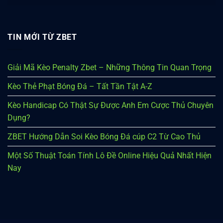
TIN MỚI TỪ ZBET
Giải Mã Kèo Penalty Zbet – Những Thông Tin Quan Trọng
Kèo Thẻ Phạt Bóng Đá – Tất Tần Tật A-Z
Kèo Handicap Có Thật Sự Được Anh Em Cược Thủ Chuyên
Dụng?
ZBET Hướng Dẫn Soi Kèo Bóng Đá cúp C2 Từ Cao Thủ
Một Số Thuật Toán Tính Lô Đề Online Hiệu Quả Nhất Hiện
Nay