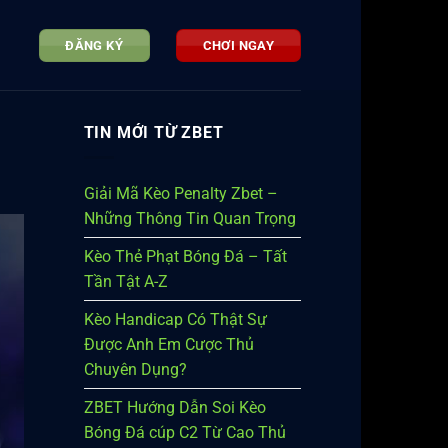
ĐĂNG KÝ
CHƠI NGAY
TIN MỚI TỪ ZBET
Giải Mã Kèo Penalty Zbet –
Những Thông Tin Quan Trọng
Kèo Thẻ Phạt Bóng Đá – Tất
Tần Tật A-Z
Kèo Handicap Có Thật Sự
Được Anh Em Cược Thủ
Chuyên Dụng?
ZBET Hướng Dẫn Soi Kèo
Bóng Đá cúp C2 Từ Cao Thủ