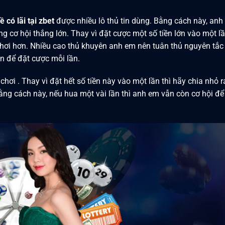
ề có lãi tại zbet
được nhiều lô thủ tin dùng. Bằng cách này, anh
g cơ hội thắng lớn. Thay vì đặt cược một số tiền lớn vào một lầ
chơi hơn. Nhiều cao thủ khuyên anh em nên tuân thủ nguyên tắc
ền để đặt cược mỗi lần.
ơi . Thay vì đặt hết số tiền này vào một lần thì hãy chia nhỏ r
ng cách này, nếu hua một vài lần thì anh em vẫn còn cơ hội để