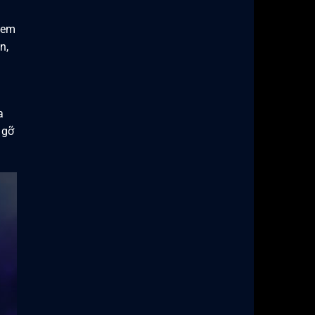
 em
n,
a
 gỡ