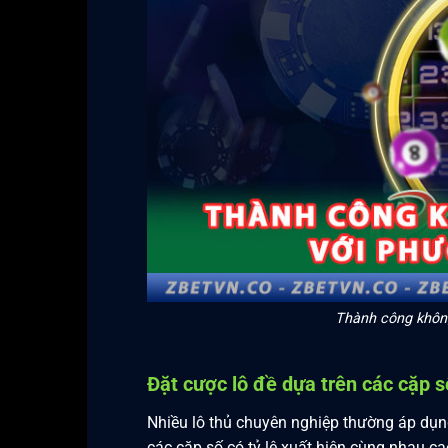
Thành công không
Đặt cược lô đề dựa trên các cặp s
Nhiều lô thủ chuyên nghiệp thường áp dụ
các cặp số có tỷ lệ xuất hiện cùng nhau c