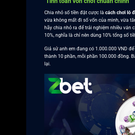
Tính toán vốn chơi chuẩn chỉnh
Chia nhỏ số tiền đặt cược là
cách chơi lô đ
vừa không mất đi số vốn của mình, vừa tăn
hãy chia nhỏ ra để trải nghiệm nhiều ván 
10%, nghĩa là chỉ nên dùng 10% tổng số ti
Giả sử anh em đang có 1.000.000 VND để ch
thành 10 phần, mỗi phần 100.000 đồng. Bằ
lại.