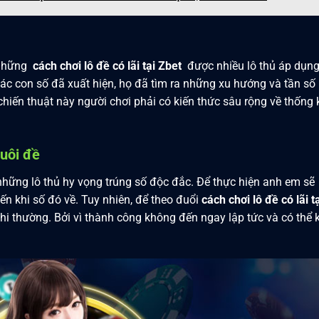
g những
cách chơi lô đề có lãi tại Zbet
được nhiều lô thủ áp dụng
ác con số đã xuất hiện, họ đã tìm ra những xu hướng và tần số
chiến thuật này người chơi phải có kiến thức sâu rộng về thống 
Nuôi đề
những lô thủ hy vọng trúng số độc đắc. Để thực hiện anh em sẽ
ến khi số đó về. Tuy nhiên, để theo đuổi
cách chơi lô đề có lãi t
hi thường. Bởi vì thành công không đến ngay lập tức và có thể 