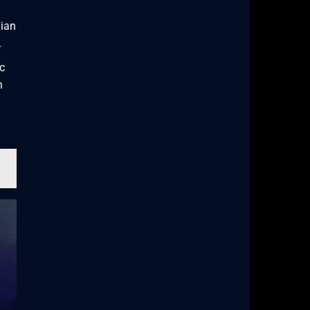
gian
.
c
h