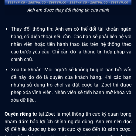
Anh em được thay đổi thông tin của mình
Thay đổi thông tin: Anh em có thể đổi tài khoản ngân
hàng, số điện thoại nếu cần. Các bạn sẽ phải liên hệ với
nhân viên hoặc tiến hành thao tác trên hệ thống theo
các bước yêu cầu. Chỉ cần đó là thông tin hợp pháp và
chính chủ.
Xóa tài khoản: Mọi người sẽ không bị giới hạn bởi vấn
đề này do đó là quyền của khách hàng. Khi các bạn
nhưng sử dụng trò chơi và đặt cược tại Zbet thì được
phép xóa vĩnh viễn. Nhân viên sẽ tiến hành mở khóa và
xóa dữ liệu.
Quyền riêng tư
tại Zbet là một thông tin cực kỳ quan trọng
nhằm đảm bảo lợi ích chính người dùng. Anh em nên đọc
kỹ để hiểu được sự bảo mật cực kỳ cao đến từ sảnh cược.