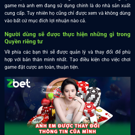
game mà anh em đang sử dụng chính là do nhà sản xuất
cung cấp. Tuy nhiên họ cũng chỉ được xem và không dùng
vào bất cứ mục đích lợi nhuận nào cả.
Người dùng sẽ được thực hiện những gì trong
Quyền riêng tư
Về phía các bạn thì sẽ được quản lý và thay đổi để phù
hợp với bản thân mình nhất. Tạo điều kiện cho việc chơi
game đặt cược an toàn, thuận tiện.