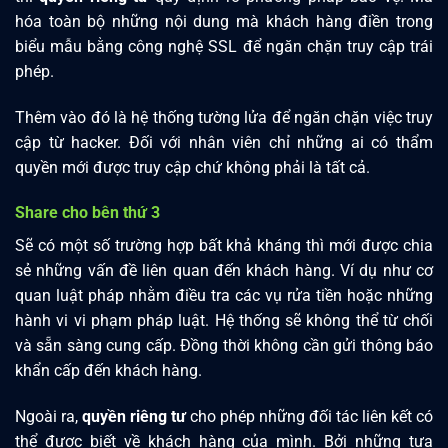
hóa toàn bộ những nội dung mà khách hàng điền trong
biểu mẫu bằng công nghệ SSL để ngăn chặn truy cập trái
phép.
Thêm vào đó là hệ thống tường lửa để ngăn chặn việc truy
cập từ hacker. Đối với nhân viên chỉ những ai có thẩm
quyền mới được truy cập chứ không phải là tất cả.
Share cho bên thứ 3
Sẽ có một số trường hợp bất khả kháng thì mới được chia
sẻ những vấn đề liên quan đến khách hàng. Ví dụ như cơ
quan luật pháp nhằm điều tra các vụ rửa tiền hoặc những
hành vi vi phạm pháp luật. Hệ thống sẽ không thể từ chối
và sẵn sàng cung cấp. Đồng thời không cần gửi thông báo
khẩn cấp đến khách hàng.
Ngoài ra,
quyền riêng tư
cho phép những đối tác liên kết có
thể được biết về khách hàng của mình. Bởi những tựa